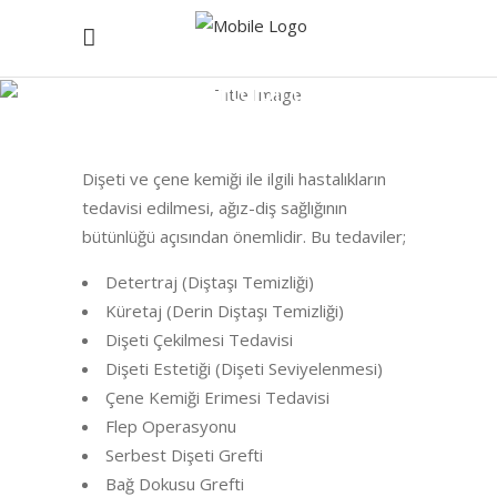
Periodontoloji (Dişeti
Tedavileri)
Anasayfa
/
Periodontoloji (Dişeti Tedavileri)
Dişeti ve çene kemiği ile ilgili hastalıkların
tedavisi edilmesi, ağız-diş sağlığının
bütünlüğü açısından önemlidir. Bu tedaviler;
Detertraj (Diştaşı Temizliği)
Küretaj (Derin Diştaşı Temizliği)
Dişeti Çekilmesi Tedavisi
Dişeti Estetiği (Dişeti Seviyelenmesi)
Çene Kemiği Erimesi Tedavisi
Flep Operasyonu
Serbest Dişeti Grefti
Bağ Dokusu Grefti